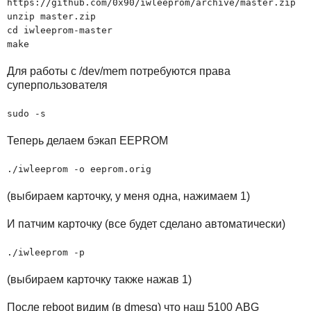
https://github.com/0x90/iwleeprom/archive/master.zip
unzip master.zip
cd iwleeprom-master
make
Для работы с /dev/mem потребуются права
суперпользователя
sudo -s
Теперь делаем бэкап EEPROM
./iwleeprom -o eeprom.orig
(выбираем карточку, у меня одна, нажимаем 1)
И патчим карточку (все будет сделано автоматически)
./iwleeprom -p
(выбираем карточку также нажав 1)
После reboot видим (в dmesg) что наш 5100 ABG