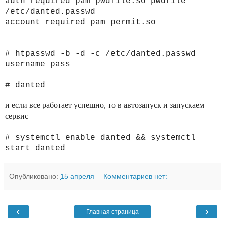
auth required pam_pwdfile.so pwdfile
/etc/danted.passwd
account required pam_permit.so
# htpasswd -b -d -c /etc/danted.passwd
username pass
# danted
и если все работает успешно, то в автозапуск и запускаем
сервис
# systemctl enable danted && systemctl
start danted
Опубликовано:
15 апреля
Комментариев нет:
‹
›
Главная страница