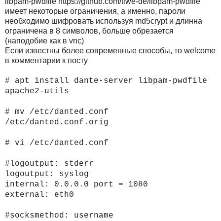
libpam-pwdfile https://github.com/tiwe-de/libpam-pwdfile
имеет некоторые ограничения, а именно, пароли
необходимо шифровать используя md5crypt и длинна
ограничена в 8 символов, больше обрезается
(наподобие как в vnc)
Если известны более современные способы, то welcome
в комментарии к посту
# apt install dante-server libpam-pwdfile
apache2-utils
# mv /etc/danted.conf
/etc/danted.conf.orig
# vi /etc/danted.conf
#logoutput: stderr
logoutput: syslog
internal: 0.0.0.0 port = 1080
external: eth0
#socksmethod: username