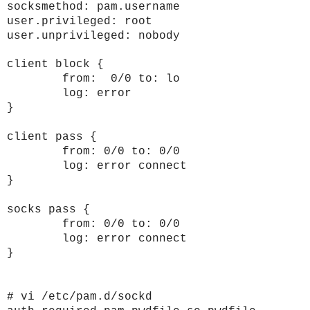
socksmethod: pam.username
user.privileged: root
user.unprivileged: nobody
client block {
from: 0/0 to: lo
log: error
}
client pass {
from: 0/0 to: 0/0
log: error connect
}
socks pass {
from: 0/0 to: 0/0
log: error connect
}
# vi /etc/pam.d/sockd