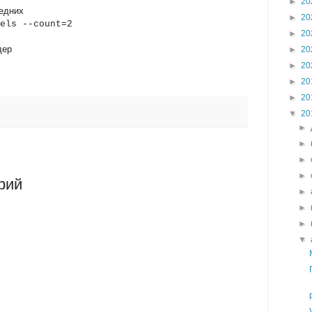
►
20
ледних
►
20
els --count=2
►
20
дер
►
20
►
20
►
20
►
20
▼
20
►
►
►
►
рий
►
►
►
▼