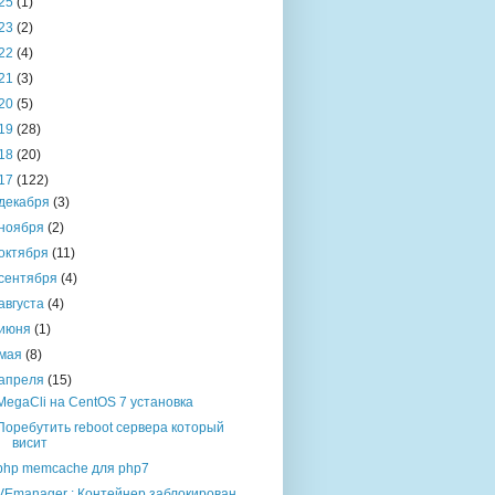
25
(1)
23
(2)
22
(4)
21
(3)
20
(5)
19
(28)
18
(20)
17
(122)
декабря
(3)
ноября
(2)
октября
(11)
сентября
(4)
августа
(4)
июня
(1)
мая
(8)
апреля
(15)
MegaCli на CentOS 7 установка
Поребутить reboot сервера который
висит
php memcache для php7
VEmanager : Контейнер заблокирован