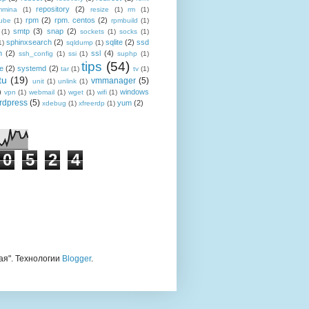
repository
(2)
mmina
(1)
resize
(1)
rm
(1)
rpm
(2)
rpm. centos
(2)
ube
(1)
rpmbuild
(1)
smtp
(3)
snap
(2)
(1)
sockets
(1)
socks
(1)
sphinxsearch
(2)
sqlite
(2)
ssd
1)
sqldump
(1)
h
(2)
ssl
(4)
ssh_config
(1)
ssi
(1)
suphp
(1)
tips
(54)
le
(2)
systemd
(2)
tar
(1)
tv
(1)
tu
(19)
vmmanager
(5)
unit
(1)
unlink
(1)
)
windows
vpn
(1)
webmail
(1)
wget
(1)
wifi
(1)
rdpress
(5)
yum
(2)
xdebug
(1)
xfreerdp
(1)
0
5
2
4
тая". Технологии
Blogger
.