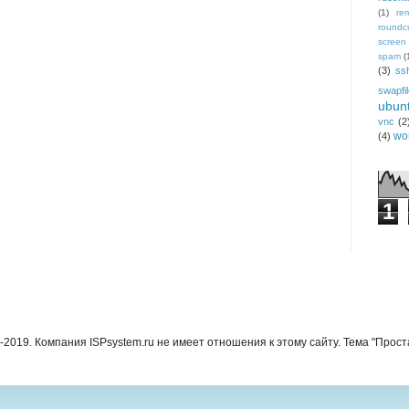
(1)
re
roundc
screen
spam
(
(3)
ss
swapfi
ubun
vnc
(2
wo
(4)
1
16-2019. Компания ISPsystem.ru не имеет отношения к этому сайту. Тема "Прос