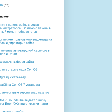
16
(56)
ярное
туп к панели заблокирован
министратором. Возможно панель в
нный момент обновляется
ставляем правильного владельца на
йлы и директории сайта
авление автозагрузкой сервисов в
ian и Ubuntu
rix включить debug сайта
алить старые ядра CentOS
tgresql сжать базу
aCli на CentOS 7 установка
аляем старые версии snap пакетов
tos 7 : roundcube выдает ошибку
ver Error (OK) при открытии папки
rix выдает ошибку