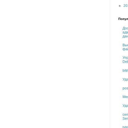
►
20
Попул
Дос
ад
да
Вы
фа
Упр
Deb
bit
Уд
pos
Meg
Уд
cen
Ser
bit