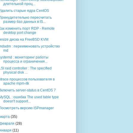
длительной проц...
Удалить старые ядра CentOS
Принудитетельно пересчитать
размер баз данных в IS...
Как изменить порт RDP - Remote
desktop port change
resize диска на FreeBSD KVM
mdadm : переименовать устройство
md
systemd : мониторинг работы
процесса и ограничения...
LSI raid controller : The specified
physical disk ...
strace процессов пользователя в
apache mpm-itk
Включить server-status в CentOS 7
MySQL : ошибка The used table type
doesn't support...
Посмотреть версию ISPmanager
марта
(35)
февраля
(28)
января
(11)