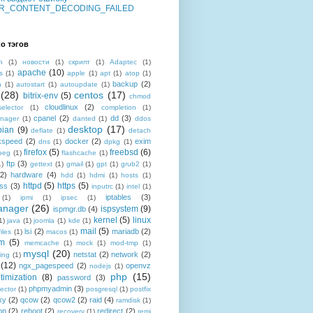
R_CONTENT_DECODING_FAILED
о тэгов
n
(1)
новости
(1)
скрипт
(1)
Adaptec
(1)
apache
(10)
s
(1)
apple
(1)
apt
(1)
atop
(1)
backup
(2)
n
(1)
autostart
(1)
autoupdate
(1)
(28)
centos
(17)
bitrix-env
(5)
chmod
cloudlinux
(2)
selector
(1)
completion
(1)
cpanel
(2)
dd
(3)
nager
(1)
danted
(1)
ddos
desktop
(17)
bian
(9)
deflate
(1)
detach
kspeed
(2)
docker
(2)
exim
dns
(1)
dpkg
(1)
firefox
(5)
freebsd
(6)
peg
(1)
flashcache
(1)
ftp
(3)
1)
gettext
(1)
gmail
(1)
gpt
(1)
grub2
(1)
(2)
hardware
(4)
hdd
(1)
hdmi
(1)
hosts
(1)
httpd
(5)
https
(5)
ss
(3)
inputrc
(1)
intel
(1)
iptables
(3)
(1)
ipmi
(1)
ipsec
(1)
anager
(26)
ispsystem
(9)
ispmgr.db
(4)
kernel
(5)
linux
1)
java
(1)
joomla
(1)
kde
(1)
mail
(5)
lsi
(2)
mariadb
(2)
files
(1)
macos
(1)
m
(5)
memcache
(1)
mock
(1)
mod-tmp
(1)
mysql
(20)
netstat
(2)
network
(2)
ing
(1)
(12)
ngx_pagespeed
(2)
openvz
nodejs
(1)
php
(15)
timization
(8)
password
(3)
phpmyadmin
(3)
ector
(1)
posgresql
(1)
postfix
xy
(2)
qcow
(2)
qcow2
(2)
raid
(4)
ramdisk
(1)
op
(2)
reboot
(2)
redirect
(2)
recovery
(1)
remi