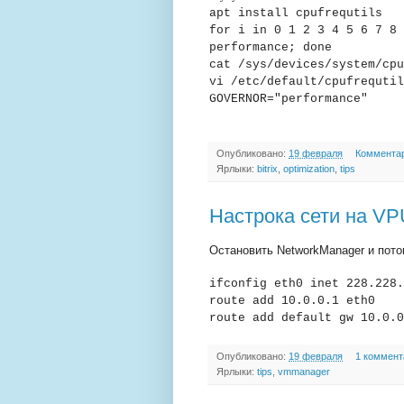
apt install cpufrequtils
for i in 0 1 2 3 4 5 6 7 8 
performance; done
cat /sys/devices/system/cpu
vi /etc/default/cpufrequtil
GOVERNOR="performance"
Опубликовано:
19 февраля
Комментар
Ярлыки:
bitrix
,
optimization
,
tips
Настрока сети на VPU
Остановить NetworkManager и пот
ifconfig eth0 inet 228.228.
route add 10.0.0.1 eth0
route add default gw 10.0.0
Опубликовано:
19 февраля
1 коммент
Ярлыки:
tips
,
vmmanager