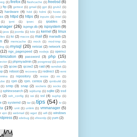
firefox
(5)
freebsd
(6)
peg
(1)
flashcache
(1)
ftp
(3)
1)
gettext
(1)
gmail
(1)
gpt
(1)
grub2
(1)
(2)
hardware
(4)
hdd
(1)
hdmi
(1)
hosts
(1)
httpd
(5)
https
(5)
ss
(3)
inputrc
(1)
intel
(1)
iptables
(3)
(1)
ipmi
(1)
ipsec
(1)
anager
(26)
ispsystem
(9)
ispmgr.db
(4)
kernel
(5)
linux
1)
java
(1)
joomla
(1)
kde
(1)
mail
(5)
lsi
(2)
mariadb
(2)
files
(1)
macos
(1)
m
(5)
memcache
(1)
mock
(1)
mod-tmp
(1)
mysql
(20)
netstat
(2)
network
(2)
ing
(1)
(12)
ngx_pagespeed
(2)
openvz
nodejs
(1)
php
(15)
timization
(8)
password
(3)
phpmyadmin
(3)
ector
(1)
posgresql
(1)
postfix
xy
(2)
qcow
(2)
qcow2
(2)
raid
(4)
ramdisk
(1)
op
(2)
reboot
(2)
redirect
(2)
recovery
(1)
remi
repository
(2)
mmina
(1)
resize
(1)
rm
(1)
rpm
(2)
rpm. centos
(2)
ube
(1)
rpmbuild
(1)
smtp
(3)
snap
(2)
(1)
sockets
(1)
socks
(1)
sphinxsearch
(2)
sqlite
(2)
ssd
1)
sqldump
(1)
h
(2)
ssl
(4)
ssh_config
(1)
ssi
(1)
suphp
(1)
tips
(54)
le
(2)
systemd
(2)
tar
(1)
tv
(1)
tu
(19)
vmmanager
(5)
unit
(1)
unlink
(1)
)
windows
vpn
(1)
webmail
(1)
wget
(1)
wifi
(1)
rdpress
(5)
yum
(2)
xdebug
(1)
xfreerdp
(1)