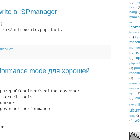
(3)
ffm
fstab
(
write в ISPmanager
hang
htacce
iotop
{
ispm
/urlrewrite.php last;
isptar
(
(6)
log
mdad
monitor
иев нет:
nginx
op
(3)
php-sel
pro
(1)
rformance mode для хорошей
rdeskt
(1)
re
roundc
screen
pu/cpu0/cpufreq/scaling_governor
spam
(
 kernel-tools
(3)
ss
upower
swapfi
governor performance
ubun
vnc
(2
wo
(4)
икс