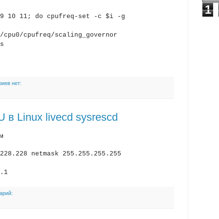
1
9 10 11; do cpufreq-set -c $i -g
/cpu0/cpufreq/scaling_governor
s
иев нет:
 в Linux livecd sysrescd
ом
228.228 netmask 255.255.255.255
.1
арий: