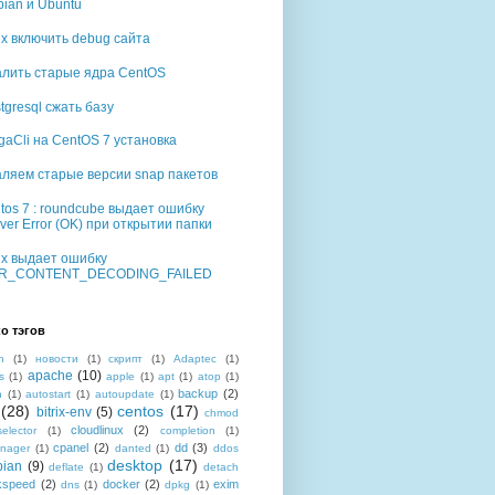
ian и Ubuntu
rix включить debug сайта
алить старые ядра CentOS
tgresql сжать базу
aCli на CentOS 7 установка
аляем старые версии snap пакетов
tos 7 : roundcube выдает ошибку
ver Error (OK) при открытии папки
rix выдает ошибку
R_CONTENT_DECODING_FAILED
о тэгов
n
(1)
новости
(1)
скрипт
(1)
Adaptec
(1)
apache
(10)
s
(1)
apple
(1)
apt
(1)
atop
(1)
backup
(2)
n
(1)
autostart
(1)
autoupdate
(1)
(28)
centos
(17)
bitrix-env
(5)
chmod
cloudlinux
(2)
selector
(1)
completion
(1)
cpanel
(2)
dd
(3)
nager
(1)
danted
(1)
ddos
desktop
(17)
bian
(9)
deflate
(1)
detach
kspeed
(2)
docker
(2)
exim
dns
(1)
dpkg
(1)