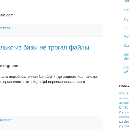
Deb
bit
gain.com
Уд
иев нет:
pos
Meg
Уд
олько из базы не трогая файлы
cen
Ser
ckagename
bit
ER
ачала недобновленная CentOS 7 где задвоились пакеты,
и гермошлема где pkg-httpd переименовывался и
Облак
802.11
antiviru
autoru
bitrix
(1)
cl-
corema
иев нет:
de
(1)
dis
(1)