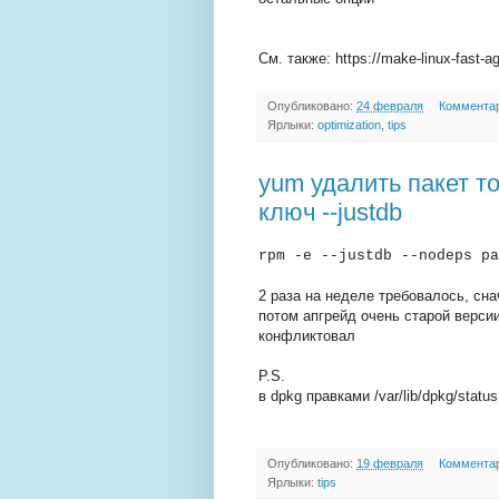
См. также: https://make-linux-fast-a
Опубликовано:
24 февраля
Комментар
Ярлыки:
optimization
,
tips
yum удалить пакет т
ключ --justdb
rpm -e --justdb --nodeps pa
2 раза на неделе требовалось, сн
потом апгрейд очень старой верси
конфликтовал
P.S.
в dpkg правками /var/lib/dpkg/status
Опубликовано:
19 февраля
Комментар
Ярлыки:
tips