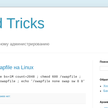
 Tricks
мному администрированию
Поиск
file на Linux
e bs=1M count=2048 ; chmod 600 /swapfile ;
Обрат
swapfile ; echo '/swapfile none swap sw 0 0'
Хос
Бан
иев нет:
Архи