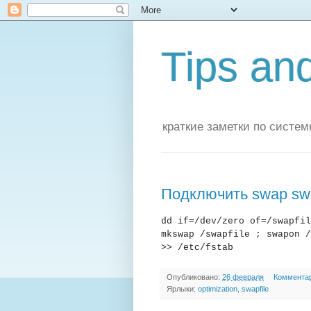
Tips and
краткие заметки по систе
Подключить swap swap
dd if=/dev/zero of=/swapfil
mkswap /swapfile ; swapon /
>> /etc/fstab
Опубликовано:
26 февраля
Комментар
Ярлыки:
optimization
,
swapfile