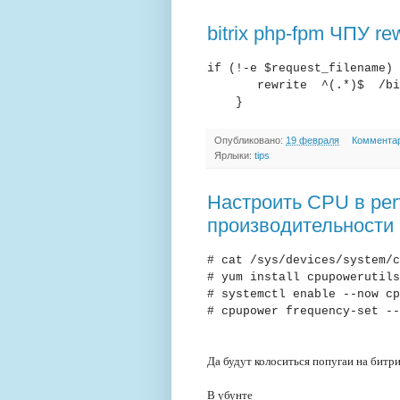
bitrix php-fpm ЧПУ re
if (!-e $request_filename) 
rewrite ^(.*)$ /bitrix
}
Опубликовано:
19 февраля
Комментар
Ярлыки:
tips
Настроить CPU в pe
производительности
# cat /sys/devices/system/c
# yum install cpupowerutils
# systemctl enable --now cp
# cpupower frequency-set --
Да будут колоситься попугаи на битр
В убунте