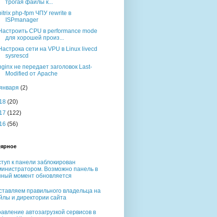
трогая файлы к...
bitrix php-fpm ЧПУ rewrite в
ISPmanager
Настроить CPU в performance mode
для хорошей произ...
Настрока сети на VPU в Linux livecd
sysrescd
nginx не передает заголовок Last-
Modified от Apache
января
(2)
18
(20)
17
(122)
16
(56)
ярное
туп к панели заблокирован
министратором. Возможно панель в
нный момент обновляется
ставляем правильного владельца на
йлы и директории сайта
авление автозагрузкой сервисов в