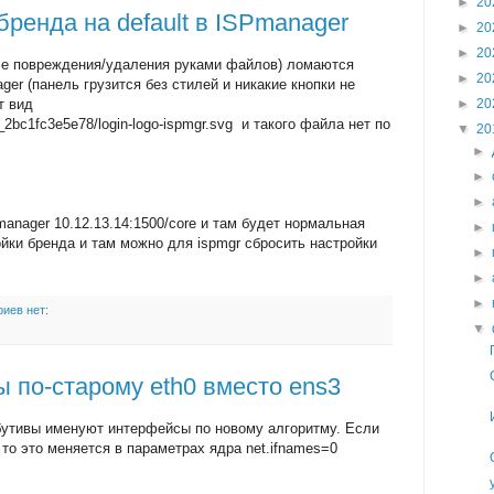
►
20
бренда на default в ISPmanager
►
20
►
20
ле повреждения/удаления руками файлов) ломаются
►
20
er (панель грузится без стилей и никакие кнопки не
т вид
►
20
l_2bc1fc3e5e78/login-logo-ispmgr.svg и такого файла нет по
▼
20
►
►
►
anager 10.12.13.14:1500/core и там будет нормальная
►
йки бренда и там можно для ispmgr сбросить настройки
►
►
►
иев нет:
▼
 по-старому eth0 вместо ens3
ибутивы именуют интерфейсы по новому алгоритму. Если
, то это меняется в параметрах ядра net.ifnames=0