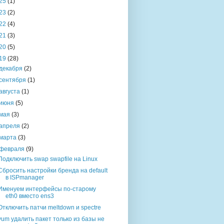
25
(1)
23
(2)
22
(4)
21
(3)
20
(5)
19
(28)
декабря
(2)
сентября
(1)
августа
(1)
июня
(5)
мая
(3)
апреля
(2)
марта
(3)
февраля
(9)
Подключить swap swapfile на Linux
Сбросить настройки бренда на default
в ISPmanager
Именуем интерфейсы по-старому
eth0 вместо ens3
Отключить патчи meltdown и spectre
yum удалить пакет только из базы не