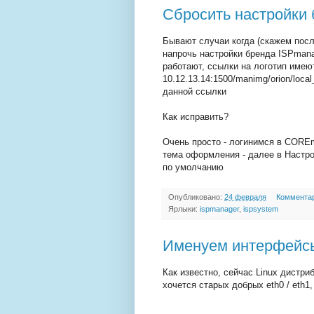
Сбросить настройки 
Бывают случаи когда (скажем пос
напрочь настройки бренда ISPmanag
работают, ссылки на логотип имею
10.12.13.14:1500/manimg/orion/loca
данной ссылки
Как исправить?
Очень просто - логинимся в COREm
тема оформления - далее в Настро
по умолчанию
Опубликовано:
24 февраля
Комментар
Ярлыки:
ispmanager
,
ispsystem
Именуем интерфейсы
Как известно, сейчас Linux дистр
хочется старых добрых eth0 / eth1