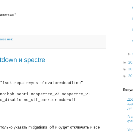
ames=0"
иев нет:
►
tdown и spectre
►
20
►
20
►
20
"fsck.repair=yes elevator=deadline"
Попул
noibpb nopti nospectre_v2 nospectre_v1
Дос
s_disable no_stf_barrier mds=off
ад
да
Вы
фа
 только указать mitigations=off и будет отключать и все
Упр