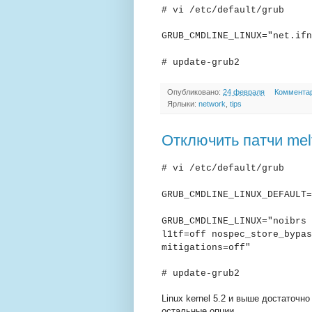
# vi /etc/default/grub
GRUB_CMDLINE_LINUX="net.ifn
# update-grub2
Опубликовано:
24 февраля
Комментар
Ярлыки:
network
,
tips
Отключить патчи mel
# vi /etc/default/grub
GRUB_CMDLINE_LINUX_DEFAULT=
GRUB_CMDLINE_LINUX="noibrs 
l1tf=off nospec_store_bypas
mitigations=off"
# update-grub2
Linux kernel 5.2 и выше достаточно
остальные опции