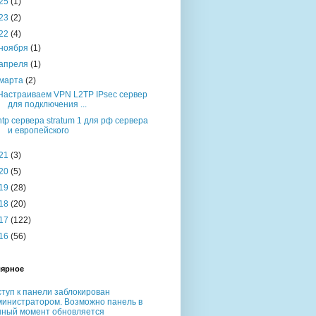
25
(1)
23
(2)
22
(4)
ноября
(1)
апреля
(1)
марта
(2)
Настраиваем VPN L2TP IPsec сервер
для подключения ...
ntp сервера stratum 1 для рф сервера
и европейского
21
(3)
20
(5)
19
(28)
18
(20)
17
(122)
16
(56)
ярное
туп к панели заблокирован
министратором. Возможно панель в
нный момент обновляется