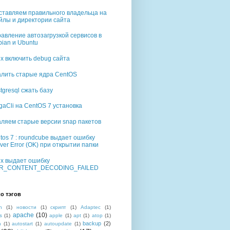
ставляем правильного владельца на
йлы и директории сайта
авление автозагрузкой сервисов в
ian и Ubuntu
rix включить debug сайта
алить старые ядра CentOS
tgresql сжать базу
aCli на CentOS 7 установка
аляем старые версии snap пакетов
tos 7 : roundcube выдает ошибку
ver Error (OK) при открытии папки
rix выдает ошибку
R_CONTENT_DECODING_FAILED
о тэгов
n
(1)
новости
(1)
скрипт
(1)
Adaptec
(1)
apache
(10)
s
(1)
apple
(1)
apt
(1)
atop
(1)
backup
(2)
n
(1)
autostart
(1)
autoupdate
(1)