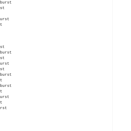
burst
st
urst
t
st
burst
st
urst
st
burst
st
burst
t
urst
t
rst