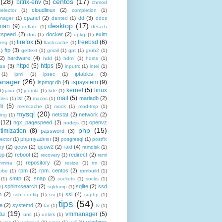
(28)
centos
(17)
bitrix-env
(5)
chmod
cloudlinux
(2)
selector
(1)
completion
(1)
cpanel
(2)
dd
(3)
nager
(1)
danted
(1)
ddos
desktop
(17)
bian
(9)
deflate
(1)
detach
kspeed
(2)
docker
(2)
exim
dns
(1)
dpkg
(1)
firefox
(5)
freebsd
(6)
peg
(1)
flashcache
(1)
ftp
(3)
1)
gettext
(1)
gmail
(1)
gpt
(1)
grub2
(1)
(2)
hardware
(4)
hdd
(1)
hdmi
(1)
hosts
(1)
httpd
(5)
https
(5)
ss
(3)
inputrc
(1)
intel
(1)
iptables
(3)
(1)
ipmi
(1)
ipsec
(1)
anager
(26)
ispsystem
(9)
ispmgr.db
(4)
kernel
(5)
linux
1)
java
(1)
joomla
(1)
kde
(1)
mail
(5)
lsi
(2)
mariadb
(2)
files
(1)
macos
(1)
m
(5)
memcache
(1)
mock
(1)
mod-tmp
(1)
mysql
(20)
netstat
(2)
network
(2)
ing
(1)
(12)
ngx_pagespeed
(2)
openvz
nodejs
(1)
php
(15)
timization
(8)
password
(3)
phpmyadmin
(3)
ector
(1)
posgresql
(1)
postfix
xy
(2)
qcow
(2)
qcow2
(2)
raid
(4)
ramdisk
(1)
op
(2)
reboot
(2)
redirect
(2)
recovery
(1)
remi
repository
(2)
mmina
(1)
resize
(1)
rm
(1)
rpm
(2)
rpm. centos
(2)
ube
(1)
rpmbuild
(1)
smtp
(3)
snap
(2)
(1)
sockets
(1)
socks
(1)
sphinxsearch
(2)
sqlite
(2)
ssd
1)
sqldump
(1)
h
(2)
ssl
(4)
ssh_config
(1)
ssi
(1)
suphp
(1)
tips
(54)
le
(2)
systemd
(2)
tar
(1)
tv
(1)
tu
(19)
vmmanager
(5)
unit
(1)
unlink
(1)