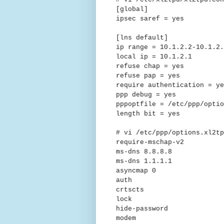
[global]
ipsec saref = yes
[lns default]
ip range = 10.1.2.2-10.1.2.
local ip = 10.1.2.1
refuse chap = yes
refuse pap = yes
require authentication = ye
ppp debug = yes
pppoptfile = /etc/ppp/optio
length bit = yes
# vi /etc/ppp/options.xl2tp
require-mschap-v2
ms-dns 8.8.8.8
ms-dns 1.1.1.1
asyncmap 0
auth
crtscts
lock
hide-password
modem