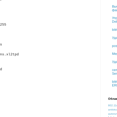
Вы
фа
Упр
Deb
255
bit
Уд
s
pos
Meg
ns.xl2tpd
Уд
d
cen
Ser
bit
ER
Облак
802.11
antiviru
autoru