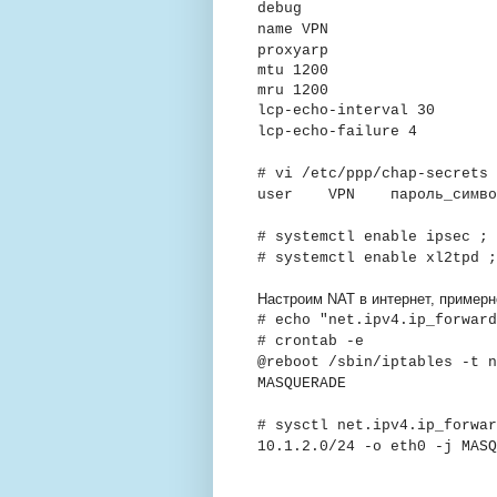
debug
name VPN
proxyarp
mtu 1200
mru 1200
lcp-echo-interval 30
lcp-echo-failure 4
# vi /etc/ppp/chap-secrets
user VPN пароль_симво
# systemctl enable ipsec ;
# systemctl enable xl2tpd 
Настроим NAT в интернет, примерно
# echo "net.ipv4.ip_forward
# crontab -e
@reboot /sbin/iptables -t n
MASQUERADE
# sysctl net.ipv4.ip_forwar
10.1.2.0/24 -o eth0 -j MASQ