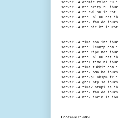
server -4 atomic.zxlab.ru i
server -4 ntp.arity.ru ibur
server -4 rt.swl.su iburst
server -4 ntp0.nl.uu.net ib
server -4 ntp2.fau.de iburs
server -4 ntp.nic.kz iburst
server -4 time.esa.int ibur
server -4 ntp5.leontp.com i
server -4 ntp.ripe.net ibur
server -4 ntp0.nl.uu.net ib
server -4 ntp1.time.nl ibur
server -4 time.t3kkit.com i
server -4 ntp2.oma.be ibur
server -4 ntp-p1.obspm.fr i
server -4 gbg1.ntp.se iburs
server -4 time2.stupi.se ib
server -4 ntp2.fau.de iburs
server -4 ntp2.inrim.it ibu
Полезные ссылки: