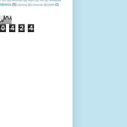
)
windows
vpn
(1)
webmail
(1)
wget
(1)
wifi
(1)
rdpress
(5)
yum
(2)
xdebug
(1)
xfreerdp
(1)
0
4
2
4