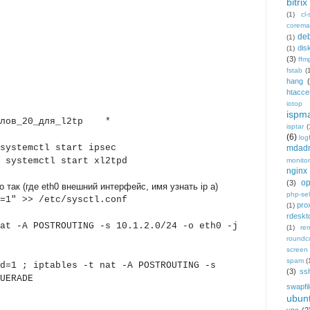
bitrix
(1)
cl-
corema
de
(1)
dis
(1)
(3)
ffm
fstab
(
hang
htacce
iotop
ispm
лов_20_для_l2tp *
isptar
(
(6)
log
systemctl start ipsec
mdad
;
systemctl start xl2tpd
monitor
nginx
op
(3)
 так (где eth0 внешний интерфейс, имя узнать ip a)
php-sel
=1" >> /etc/sysctl.conf
pro
(1)
rdeskt
at -A POSTROUTING -s 10.1.2.0/24 -o eth0 -j
(1)
re
roundc
screen
spam
(
d=1 ;
iptables -t nat -A POSTROUTING -s
(3)
ss
UERADE
swapfi
ubun