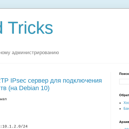
 Tricks
мному администрированию
Поиск
TP IPsec сервер для подключения
в (на Debian 10)
Обрат
wan
Хос
Бан
Архи
0.1.2.0/24