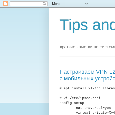
Tips and
краткие заметки по систе
Настраиваем VPN L2
с мобильных устройст
# apt install xl2tpd libres
# vi /etc/ipsec.conf
config setup
nat_traversal=yes
virtual_private=%v4:1