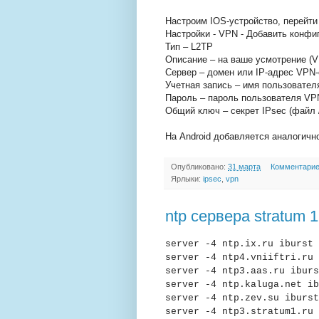
Настроим IOS-устройство, перейти
Настройки - VPN - Добавить конф
Тип – L2TP
Описание – на ваше усмотрение (
Сервер – домен или IP-адрес VPN
Учетная запись – имя пользовате
Пароль – пароль пользователя VPN 
Общий ключ – секрет IPsec (файл /e
На Android добавляется аналогичн
Опубликовано:
31 марта
Комментарие
Ярлыки:
ipsec
,
vpn
ntp сервера stratum 
server -4 ntp.ix.ru iburst
server -4 ntp4.vniiftri.ru 
server -4 ntp3.aas.ru iburs
server -4 ntp.kaluga.net ib
server -4 ntp.zev.su iburst
server -4 ntp3.stratum1.ru 