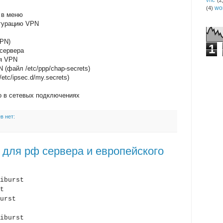
vnc
(2
wo
(4)
 в меню
игурацию VPN
VPN)
1
-сервера
ля VPN
(файл /etc/ppp/chap-secrets)
tc/ipsec.d/my.secrets)
о в сетевых подключениях
в нет:
1 для рф сервера и европейского
iburst
t
urst
iburst