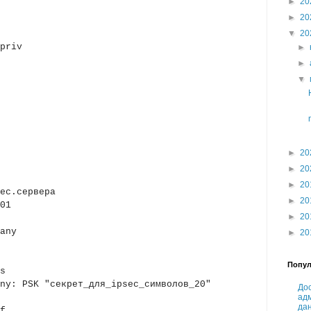
►
20
►
20
▼
20
riv
►
►
▼
►
20
►
20
►
20
ес.сервера
►
20
01
►
20
any
►
20
Попул
s
ny: PSK "секрет_для_ipsec_символов_20"
Дос
ад
да
f