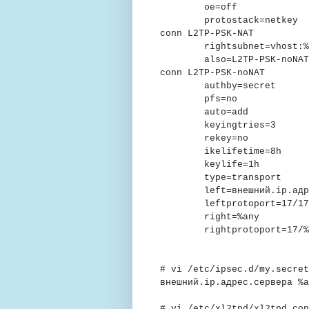
oe=off
protostack=netkey
conn L2TP-PSK-NAT
rightsubnet=vhost:%p
also=L2TP-PSK-noNAT
conn L2TP-PSK-noNAT
authby=secret
pfs=no
auto=add
keyingtries=3
rekey=no
ikelifetime=8h
keylife=1h
type=transport
left=
внешний.ip.адр
leftprotoport=17/17
right=%any
rightprotoport=17/%
# vi /etc/ipsec.d/my.secret
внешний.ip.адрес.сервера
%a
# vi /etc/xl2tpd/xl2tpd.con