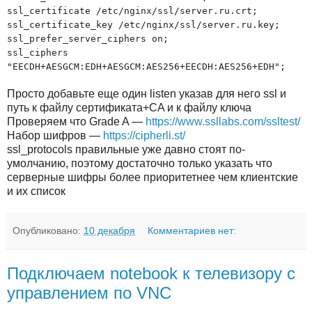
ssl_certificate /etc/nginx/ssl/server.ru.crt;
ssl_certificate_key /etc/nginx/ssl/server.ru.key;
ssl_prefer_server_ciphers on;
ssl_ciphers
"EECDH+AESGCM:EDH+AESGCM:AES256+EECDH:AES256+EDH";
Просто добавьте еще один listen указав для него ssl и
путь к файлу сертификата+CA и к файлу ключа
Проверяем что Grade A —
https://www.ssllabs.com/ssltest/
Набор шифров —
https://cipherli.st/
ssl_protocols правильные уже давно стоят по-
умолчанию, поэтому достаточно только указать что
серверные шифры более приоритетнее чем клиентские
и их список
Опубликовано:
10 декабря
Комментариев нет:
Подключаем notebook к телевизору с
управлением по VNC