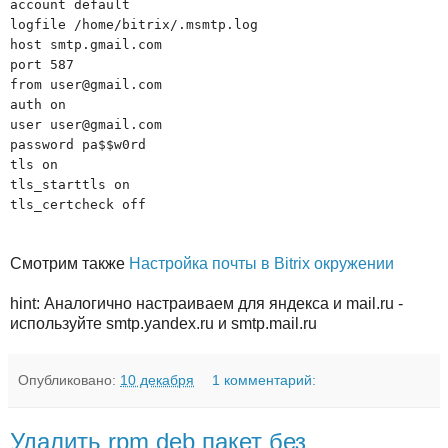
account default
logfile /home/bitrix/.msmtp.log
host smtp.gmail.com
port 587
from user@gmail.com
auth on
user user@gmail.com
password pa$$w0rd
tls on
tls_starttls on
tls_certcheck off
Смотрим также
Настройка почты в Bitrix окружении
hint: Аналогично настраиваем для яндекса и mail.ru -
используйте smtp.yandex.ru и smtp.mail.ru
Опубликовано:
10 декабря
1 комментарий:
Удалить rpm deb пакет без