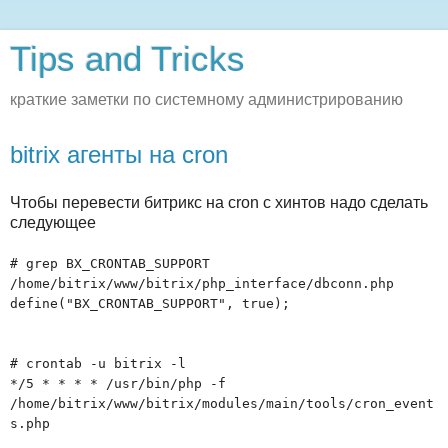
Tips and Tricks
краткие заметки по системному администрированию
bitrix агенты на cron
Чтобы перевести битрикс на cron с хинтов надо сделать
следующее
# grep BX_CRONTAB_SUPPORT
/home/bitrix/www/bitrix/php_interface/dbconn.php
define("BX_CRONTAB_SUPPORT", true);
# crontab -u bitrix -l
*/5 * * * * /usr/bin/php -f
/home/bitrix/www/bitrix/modules/main/tools/cron_event
s.php