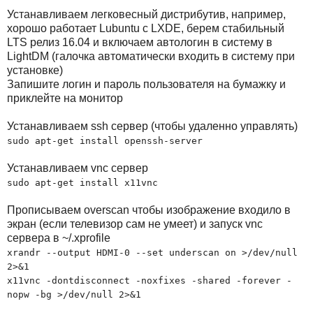
Устанавливаем легковесный дистрибутив, например,
хорошо работает Lubuntu с LXDE, берем стабильный
LTS релиз 16.04 и включаем автологин в систему в
LightDM (галочка автоматически входить в систему при
установке)
Запишите логин и пароль пользователя на бумажку и
приклейте на монитор
Устанавливаем ssh сервер (чтобы удаленно управлять)
sudo apt-get install openssh-server
Устанавливаем vnc сервер
sudo apt-get install x11vnc
Прописываем overscan чтобы изображение входило в
экран (если телевизор сам не умеет) и запуск vnc
сервера в ~/.xprofile
xrandr --output HDMI-0 --set underscan on >/dev/null
2>&1
x11vnc -dontdisconnect -noxfixes -shared -forever -
nopw -bg >/dev/null 2>&1