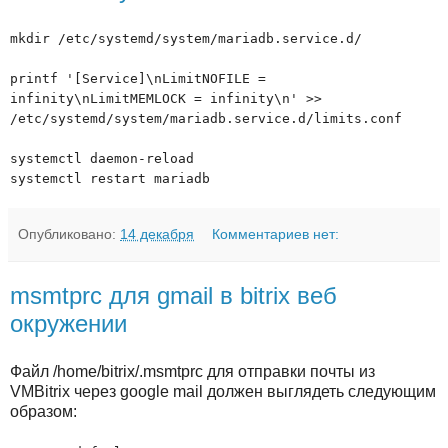
mkdir /etc/systemd/system/mariadb.service.d/
printf '[Service]\nLimitNOFILE =
infinity\nLimitMEMLOCK = infinity\n' >>
/etc/systemd/system/mariadb.service.d/limits.conf
systemctl daemon-reload
systemctl restart mariadb
Опубликовано:
14 декабря
Комментариев нет:
msmtprc для gmail в bitrix веб
окружении
Файл /home/bitrix/.msmtprc для отправки почты из
VMBitrix через google mail должен выглядеть следующим
образом: