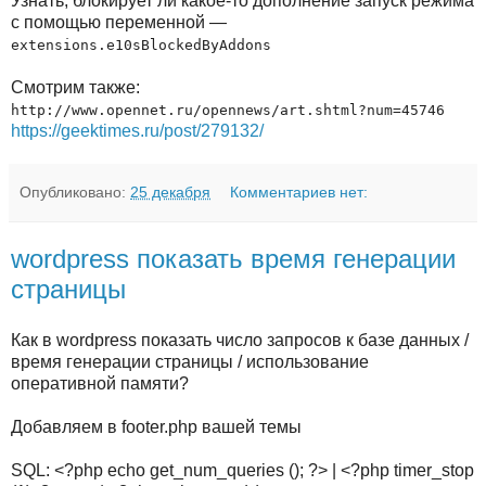
Узнать, блокирует ли какое-то дополнение запуск режима
с помощью переменной —
extensions.e10sBlockedByAddons
Смотрим также:
http://www.opennet.ru/opennews/art.shtml?num=45746
https://geektimes.ru/post/279132/
Опубликовано:
25 декабря
Комментариев нет:
wordpress показать время генерации
страницы
Как в wordpress показать число запросов к базе данных /
время генерации страницы / использование
оперативной памяти?
Добавляем в footer.php вашей темы
SQL: <?php echo get_num_queries (); ?> | <?php timer_stop