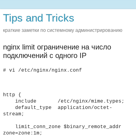
Tips and Tricks
краткие заметки по системному администрированию
nginx limit ограничение на число
подключений с одного IP
# vi /etc/nginx/nginx.conf
http {
include /etc/nginx/mime.types;
default_type application/octet-
stream;
limit_conn_zone $binary_remote_addr
zone=zone:1m;