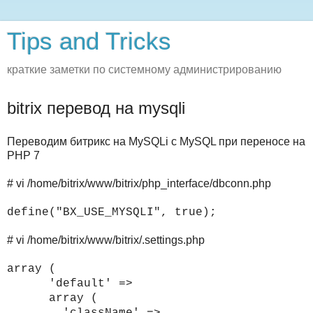
Tips and Tricks
краткие заметки по системному администрированию
bitrix перевод на mysqli
Переводим битрикс на MySQLi с MySQL при переносе на
PHP 7
# vi /home/bitrix/www/bitrix/php_interface/dbconn.php
define("BX_USE_MYSQLI", true);
# vi /home/bitrix/www/bitrix/.settings.php
array (
'default' =>
array (
'className' =>